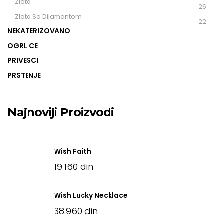
Zlato
(26)
Zlato Sa Dijamantom
(22)
NEKATERIZOVANO
OGRLICE
PRIVESCI
PRSTENJE
Najnoviji Proizvodi
Wish Faith
19.160
din
Wish Lucky Necklace
38.960
din