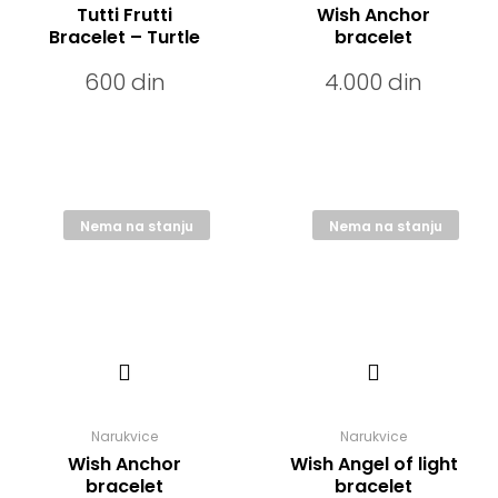
Tutti Frutti
Wish Anchor
Bracelet – Turtle
bracelet
600
din
4.000
din
Nema na stanju
Nema na stanju
Narukvice
Narukvice
Wish Anchor
Wish Angel of light
bracelet
bracelet