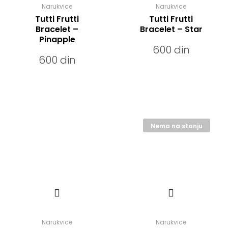
Narukvice
Narukvice
Tutti Frutti
Tutti Frutti
Bracelet –
Bracelet – Star
Pinapple
600
din
600
din
Nema na stanju
Narukvice
Narukvice