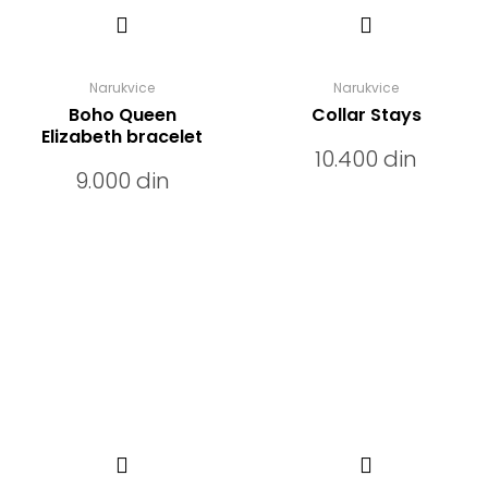
Narukvice
Narukvice
Boho Queen
Collar Stays
Elizabeth bracelet
10.400
din
9.000
din