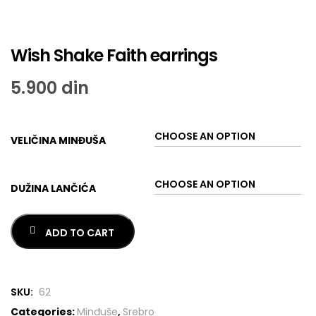
Wish Shake Faith earrings
5.900
din
VELIČINA MINĐUŠA
DUŽINA LANČIĆA
ADD TO CART
SKU:
62
Categories:
Minđuše
,
Srebro