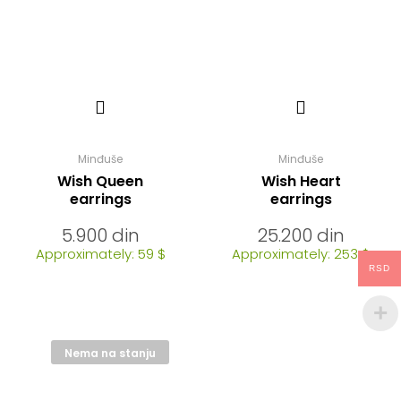
Minđuše
Minđuše
Wish Queen
Wish Heart
earrings
earrings
5.900
din
25.200
din
Approximately: 59 $
Approximately: 253 $
RSD
Nema na stanju